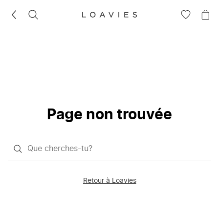
RECHERCHEZ
VOIR
VOI
LA
LE
LISTE
PAN
D'ENVIES
Page non trouvée
Qu'est-
ce
que
Retour à Loavies
vous
saisissez
chercher?