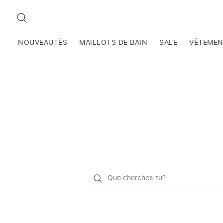
RECHERCHEZ
NOUVEAUTÉS
MAILLOTS DE BAIN
SALE
VÊTEME
Qu'est-
ce
que
vous