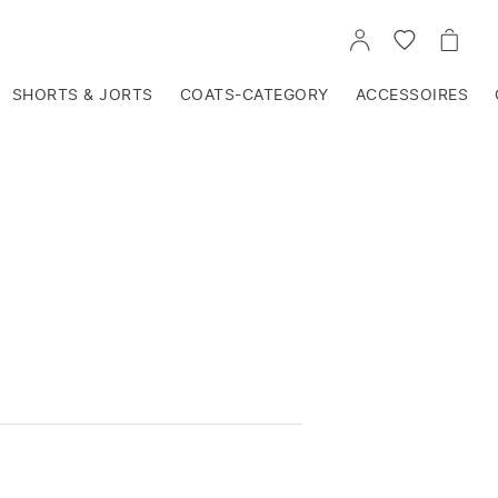
VOIR
VOIR
VOIR
TON
LA
LE
COMPTE
LISTE
PANIE
D'ENVIES
SHORTS & JORTS
COATS-CATEGORY
ACCESSOIRES