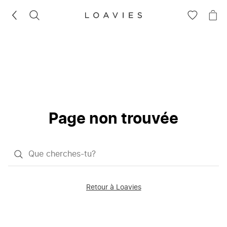
RECHERCHEZ
VOIR
VOI
LA
LE
LISTE
PAN
D'ENVIES
Page non trouvée
Qu'est-
ce
que
Retour à Loavies
vous
saisissez
chercher?