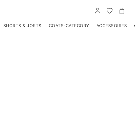
VOIR
VOIR
VOIR
TON
LA
LE
COMPTE
LISTE
PANIE
D'ENVIES
SHORTS & JORTS
COATS-CATEGORY
ACCESSOIRES