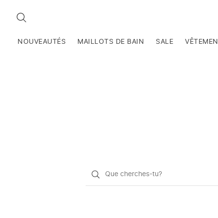
RECHERCHEZ
NOUVEAUTÉS
MAILLOTS DE BAIN
SALE
VÊTEME
Qu'est-
ce
que
vous