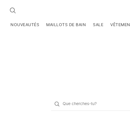
RECHERCHEZ
NOUVEAUTÉS
MAILLOTS DE BAIN
SALE
VÊTEME
Qu'est-
ce
que
vous