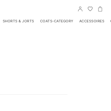
VOIR
VOIR
VOIR
TON
LA
LE
COMPTE
LISTE
PANIE
D'ENVIES
SHORTS & JORTS
COATS-CATEGORY
ACCESSOIRES