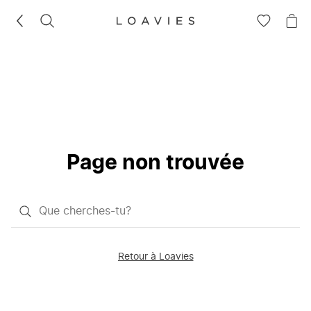
RECHERCHEZ
VOIR
VOI
LA
LE
LISTE
PAN
D'ENVIES
Page non trouvée
Qu'est-
ce
que
Retour à Loavies
vous
saisissez
chercher?