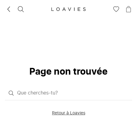
RECHERCHEZ
VOIR
VOI
LA
LE
LISTE
PAN
D'ENVIES
Page non trouvée
Qu'est-
ce
que
Retour à Loavies
vous
saisissez
chercher?