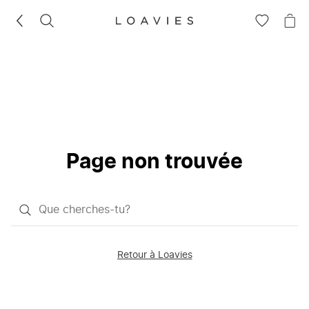
RECHERCHEZ
VOIR
VOI
LA
LE
LISTE
PAN
D'ENVIES
Page non trouvée
Qu'est-
ce
que
Retour à Loavies
vous
saisissez
chercher?