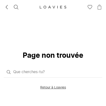
RECHERCHEZ
VOIR
VOI
LA
LE
LISTE
PAN
D'ENVIES
Page non trouvée
Qu'est-
ce
que
Retour à Loavies
vous
saisissez
chercher?