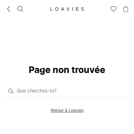
RECHERCHEZ
VOIR
VOI
LA
LE
LISTE
PAN
D'ENVIES
Page non trouvée
Qu'est-
ce
que
Retour à Loavies
vous
saisissez
chercher?