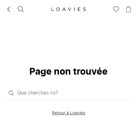
RECHERCHEZ
VOIR
VOI
LA
LE
LISTE
PAN
D'ENVIES
Page non trouvée
Qu'est-
ce
que
Retour à Loavies
vous
saisissez
chercher?