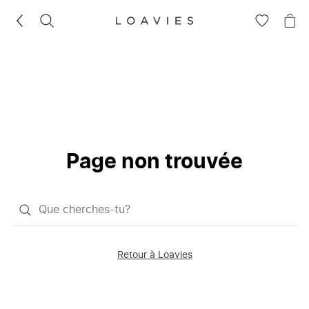
RECHERCHEZ
VOIR
VOI
LA
LE
LISTE
PAN
D'ENVIES
Page non trouvée
Qu'est-
ce
que
Retour à Loavies
vous
saisissez
chercher?