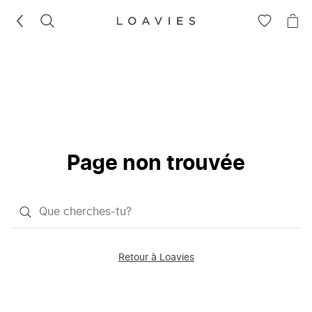
RECHERCHEZ
VOIR
VOI
LA
LE
LISTE
PAN
D'ENVIES
Page non trouvée
Qu'est-
ce
que
Retour à Loavies
vous
saisissez
chercher?