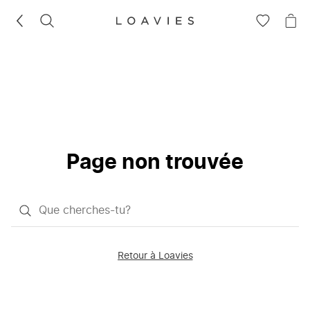
RECHERCHEZ
VOIR
VOI
LA
LE
LISTE
PAN
D'ENVIES
Page non trouvée
Qu'est-
ce
que
Retour à Loavies
vous
saisissez
chercher?