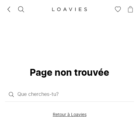
RECHERCHEZ
VOIR
VOI
LA
LE
LISTE
PAN
D'ENVIES
Page non trouvée
Qu'est-
ce
que
Retour à Loavies
vous
saisissez
chercher?