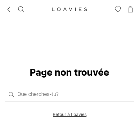
RECHERCHEZ
VOIR
VOI
LA
LE
LISTE
PAN
D'ENVIES
Page non trouvée
Qu'est-
ce
que
Retour à Loavies
vous
saisissez
chercher?