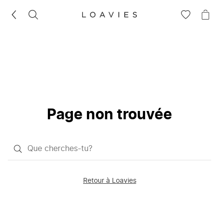
RECHERCHEZ
VOIR
VOI
LA
LE
LISTE
PAN
D'ENVIES
Page non trouvée
Qu'est-
ce
que
Retour à Loavies
vous
saisissez
chercher?