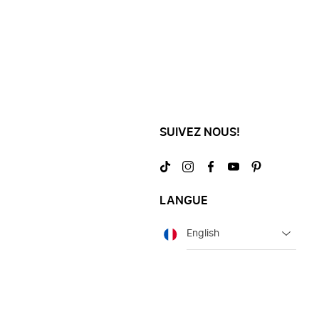
SUIVEZ NOUS!
Visitez-
Visitez-
Visitez-
Visitez-
Visitez-
nous
nous
nous
nous
nous
sur
sur
sur
sur
sur
LANGUE
TikTok
Instagram
Facebook
YouTube
Pinterest
Langue