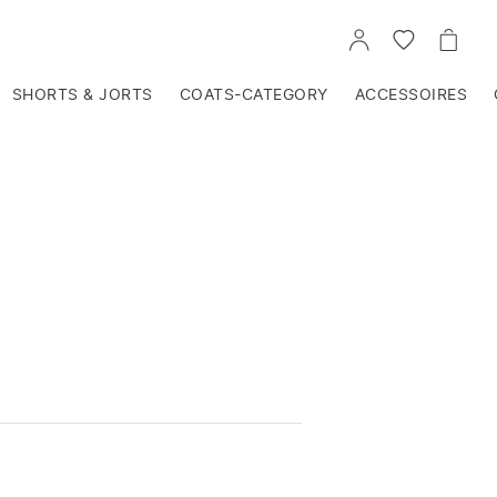
VOIR
VOIR
VOIR
TON
LA
LE
COMPTE
LISTE
PANIE
D'ENVIES
SHORTS & JORTS
COATS-CATEGORY
ACCESSOIRES