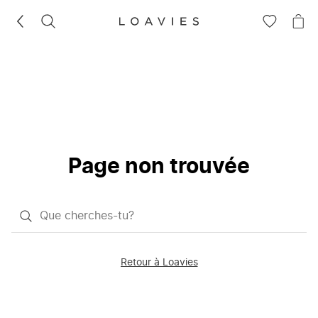
RECHERCHEZ
VOIR
VOI
LA
LE
LISTE
PAN
D'ENVIES
Page non trouvée
Qu'est-
ce
que
Retour à Loavies
vous
saisissez
chercher?