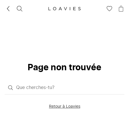
RECHERCHEZ
VOIR
VOI
LA
LE
LISTE
PAN
D'ENVIES
Page non trouvée
Qu'est-
ce
que
Retour à Loavies
vous
saisissez
chercher?