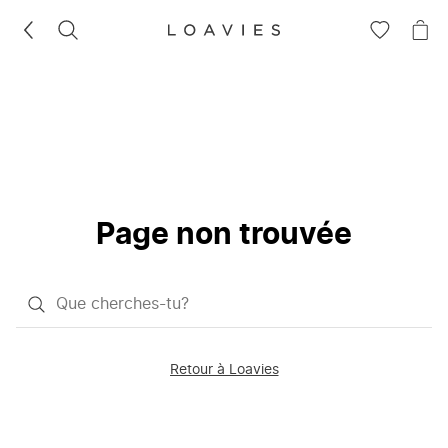
RECHERCHEZ
VOIR
VOI
LA
LE
LISTE
PAN
D'ENVIES
Page non trouvée
Qu'est-
ce
que
Retour à Loavies
vous
saisissez
chercher?