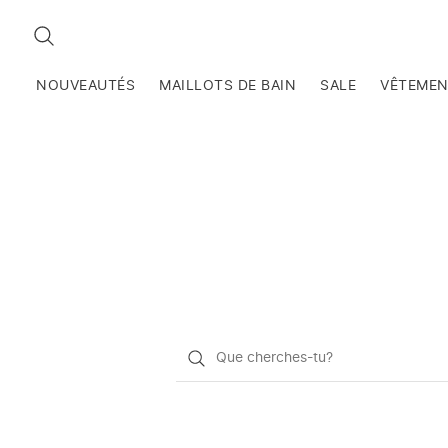
RECHERCHEZ
NOUVEAUTÉS
MAILLOTS DE BAIN
SALE
VÊTEME
Qu'est-
ce
que
vous