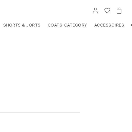
VOIR
VOIR
VOIR
TON
LA
LE
COMPTE
LISTE
PANIE
D'ENVIES
SHORTS & JORTS
COATS-CATEGORY
ACCESSOIRES