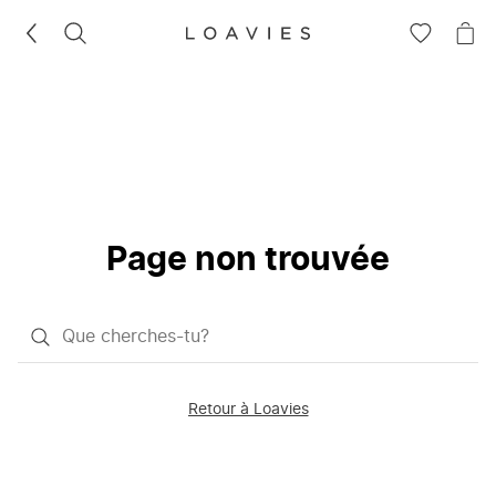
RECHERCHEZ
VOIR
VOI
LA
LE
LISTE
PAN
D'ENVIES
Page non trouvée
Qu'est-
ce
que
Retour à Loavies
vous
saisissez
chercher?