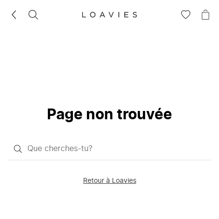
RECHERCHEZ
VOIR
VOI
LA
LE
LISTE
PAN
D'ENVIES
Page non trouvée
Qu'est-
ce
que
Retour à Loavies
vous
saisissez
chercher?