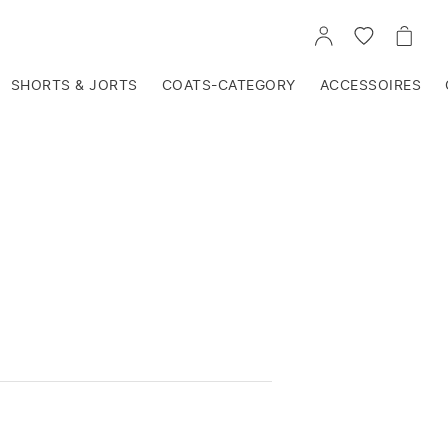
VOIR
VOIR
VOIR
TON
LA
LE
COMPTE
LISTE
PANIE
D'ENVIES
SHORTS & JORTS
COATS-CATEGORY
ACCESSOIRES