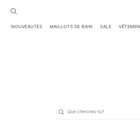
RECHERCHEZ
NOUVEAUTÉS
MAILLOTS DE BAIN
SALE
VÊTEME
Qu'est-
ce
que
vous