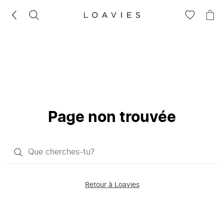
RECHERCHEZ
VOIR
VOI
LA
LE
LISTE
PAN
D'ENVIES
Page non trouvée
Qu'est-
ce
que
Retour à Loavies
vous
saisissez
chercher?