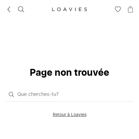
RECHERCHEZ
VOIR
VOI
LA
LE
LISTE
PAN
D'ENVIES
Page non trouvée
Qu'est-
ce
que
Retour à Loavies
vous
saisissez
chercher?