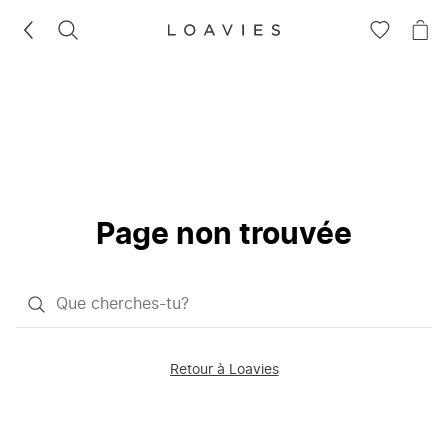
RECHERCHEZ
VOIR
VOI
LA
LE
LISTE
PAN
D'ENVIES
Page non trouvée
Qu'est-
ce
que
Retour à Loavies
vous
saisissez
chercher?