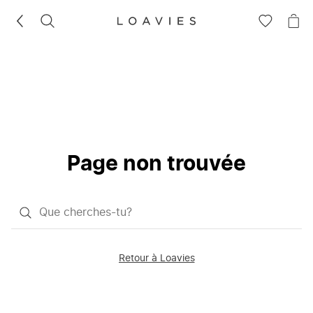
RECHERCHEZ
VOIR
VOI
LA
LE
LISTE
PAN
D'ENVIES
Page non trouvée
Qu'est-
ce
que
Retour à Loavies
vous
saisissez
chercher?