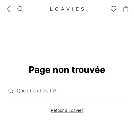
RECHERCHEZ
VOIR
VOI
LA
LE
LISTE
PAN
D'ENVIES
Page non trouvée
Qu'est-
ce
que
Retour à Loavies
vous
saisissez
chercher?