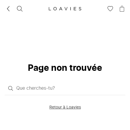
RECHERCHEZ
VOIR
VOI
LA
LE
LISTE
PAN
D'ENVIES
Page non trouvée
Qu'est-
ce
que
Retour à Loavies
vous
saisissez
chercher?