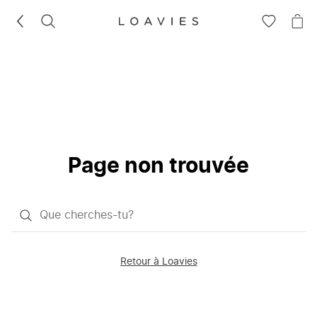
RECHERCHEZ
VOIR
VOI
LA
LE
LISTE
PAN
D'ENVIES
Page non trouvée
Qu'est-
ce
que
Retour à Loavies
vous
saisissez
chercher?