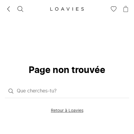
RECHERCHEZ
VOIR
VOI
LA
LE
LISTE
PAN
D'ENVIES
Page non trouvée
Qu'est-
ce
que
Retour à Loavies
vous
saisissez
chercher?