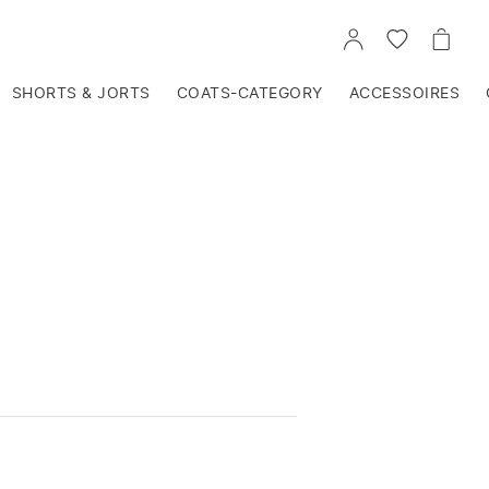
VOIR
VOIR
VOIR
TON
LA
LE
COMPTE
LISTE
PANIE
D'ENVIES
SHORTS & JORTS
COATS-CATEGORY
ACCESSOIRES