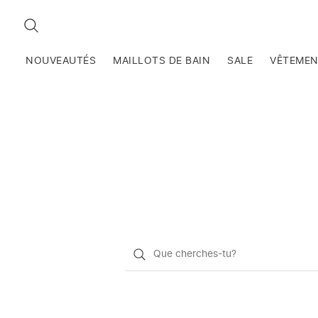
RECHERCHEZ
NOUVEAUTÉS
MAILLOTS DE BAIN
SALE
VÊTEME
Qu'est-
ce
que
vous