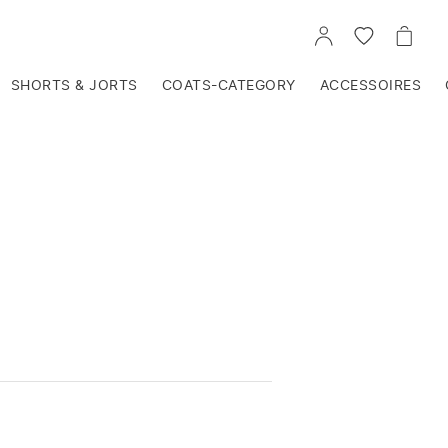
VOIR
VOIR
VOIR
TON
LA
LE
COMPTE
LISTE
PANIE
D'ENVIES
SHORTS & JORTS
COATS-CATEGORY
ACCESSOIRES