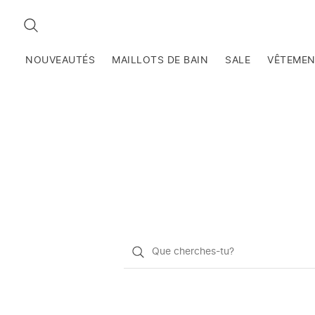
RECHERCHEZ
NOUVEAUTÉS
MAILLOTS DE BAIN
SALE
VÊTEME
Qu'est-
ce
que
vous