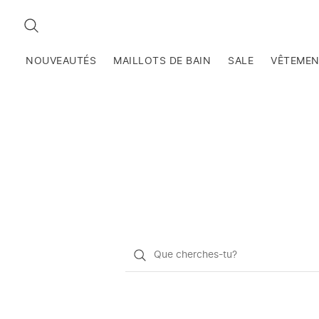
RECHERCHEZ
NOUVEAUTÉS
MAILLOTS DE BAIN
SALE
VÊTEME
Qu'est-
ce
que
vous