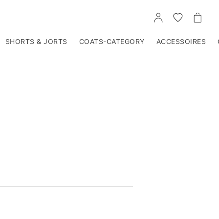
VOIR
VOIR
VOIR
TON
LA
LE
COMPTE
LISTE
PANIE
D'ENVIES
SHORTS & JORTS
COATS-CATEGORY
ACCESSOIRES