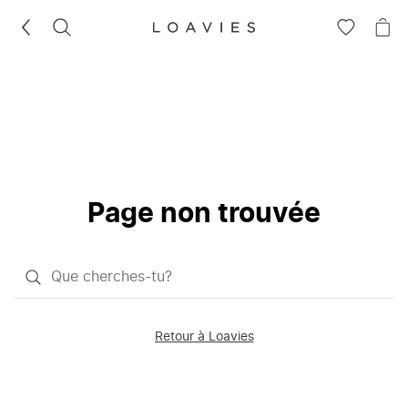
RECHERCHEZ
VOIR
VOI
LA
LE
LISTE
PAN
D'ENVIES
Page non trouvée
Qu'est-
ce
que
Retour à Loavies
vous
saisissez
chercher?