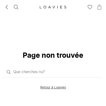
RECHERCHEZ
VOIR
VOI
LA
LE
LISTE
PAN
D'ENVIES
Page non trouvée
Qu'est-
ce
que
Retour à Loavies
vous
saisissez
chercher?