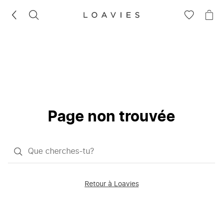
RECHERCHEZ
VOIR
VOI
LA
LE
LISTE
PAN
D'ENVIES
Page non trouvée
Qu'est-
ce
que
Retour à Loavies
vous
saisissez
chercher?