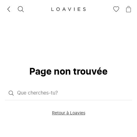
RECHERCHEZ
VOIR
VOI
LA
LE
LISTE
PAN
D'ENVIES
Page non trouvée
Qu'est-
ce
que
Retour à Loavies
vous
saisissez
chercher?