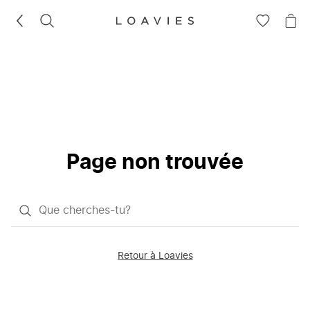
RECHERCHEZ
VOIR
VOI
LA
LE
LISTE
PAN
D'ENVIES
Page non trouvée
Qu'est-
ce
que
Retour à Loavies
vous
saisissez
chercher?