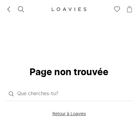
RECHERCHEZ
VOIR
VOI
LA
LE
LISTE
PAN
D'ENVIES
Page non trouvée
Qu'est-
ce
que
Retour à Loavies
vous
saisissez
chercher?