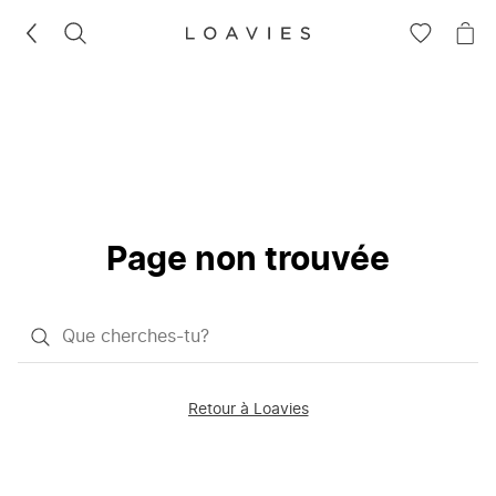
RECHERCHEZ
VOIR
VOI
LA
LE
LISTE
PAN
D'ENVIES
Page non trouvée
Qu'est-
ce
que
Retour à Loavies
vous
saisissez
chercher?