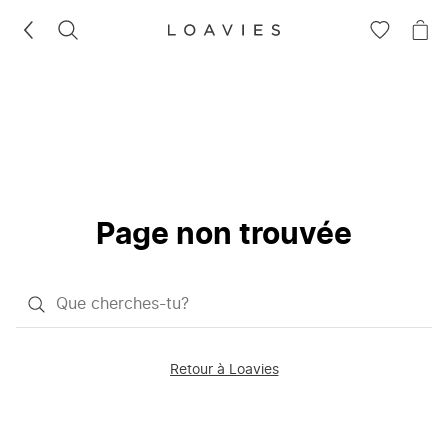
RECHERCHEZ
VOIR
VOI
LA
LE
LISTE
PAN
D'ENVIES
Page non trouvée
Qu'est-
ce
que
Retour à Loavies
vous
saisissez
chercher?