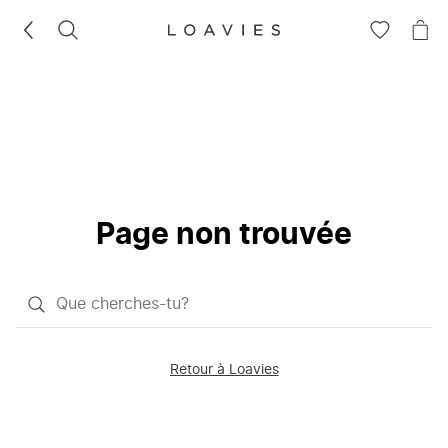
RECHERCHEZ
VOIR
VOI
LA
LE
LISTE
PAN
D'ENVIES
Page non trouvée
Qu'est-
ce
que
Retour à Loavies
vous
saisissez
chercher?