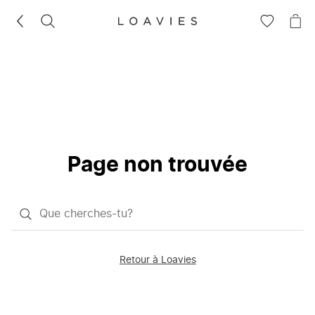
RECHERCHEZ
VOIR
VOI
LA
LE
LISTE
PAN
D'ENVIES
Page non trouvée
Qu'est-
ce
que
Retour à Loavies
vous
saisissez
chercher?