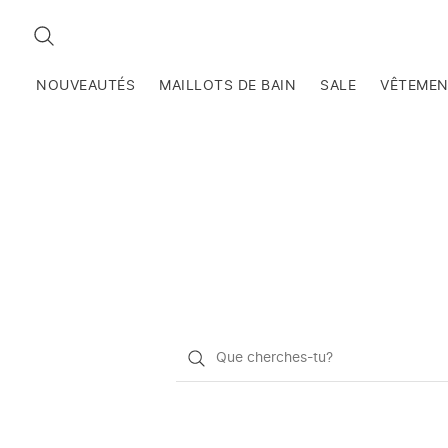
RECHERCHEZ
NOUVEAUTÉS
MAILLOTS DE BAIN
SALE
VÊTEME
Qu'est-
ce
que
vous