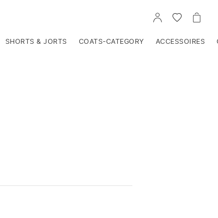
VOIR
VOIR
VOIR
TON
LA
LE
COMPTE
LISTE
PANIE
D'ENVIES
SHORTS & JORTS
COATS-CATEGORY
ACCESSOIRES