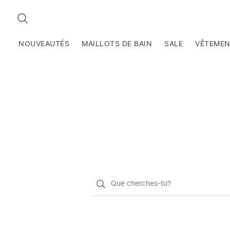
RECHERCHEZ
NOUVEAUTÉS
MAILLOTS DE BAIN
SALE
VÊTEME
Qu'est-
ce
que
vous