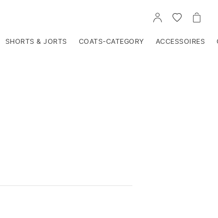
VOIR
VOIR
VOIR
TON
LA
LE
COMPTE
LISTE
PANIE
D'ENVIES
SHORTS & JORTS
COATS-CATEGORY
ACCESSOIRES