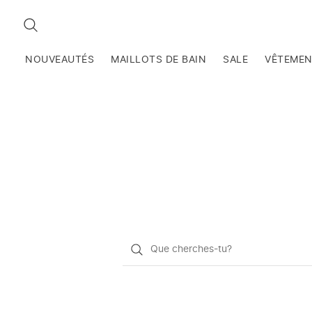
RECHERCHEZ
NOUVEAUTÉS
MAILLOTS DE BAIN
SALE
VÊTEME
Qu'est-
ce
que
vous