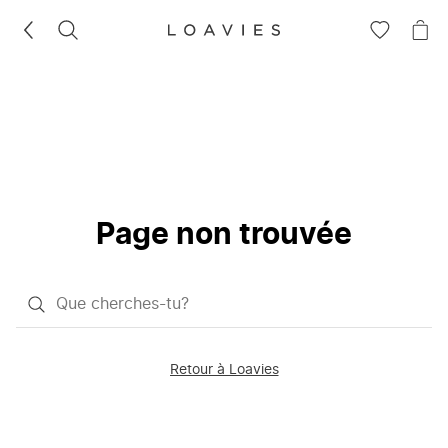
RECHERCHEZ
VOIR
VOI
LA
LE
LISTE
PAN
D'ENVIES
Page non trouvée
Qu'est-
ce
que
Retour à Loavies
vous
saisissez
chercher?